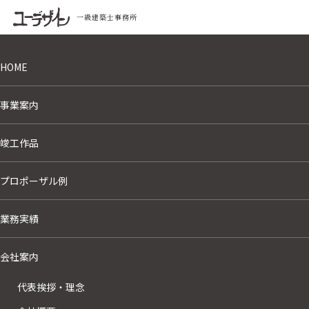
一級建築士事務所
HOME
事業案内
竣工作品
プロポーザル例
竣工作品
業務実績
WORKS
会社案内
HOME
›
竣工作品
代表挨拶・理念