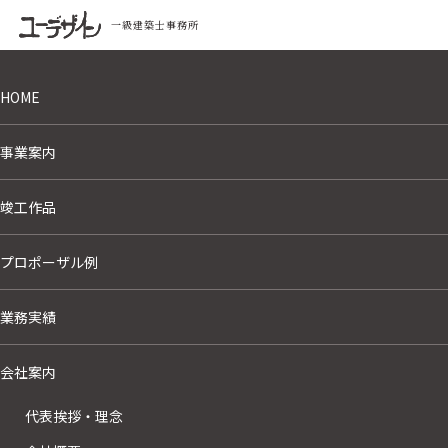
一級建築士事務所
HOME
HOME
›
プロポーザル例
›
尼崎市モーターボート競走場競技エリア改修
事業
事業案内
竣工作品
プロポーザル例
業務実績
会社案内
代表挨拶・理念